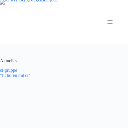
Zum
Inhalt
springen
Aktuelles
ci-gruppe
"fit hören mit ci"