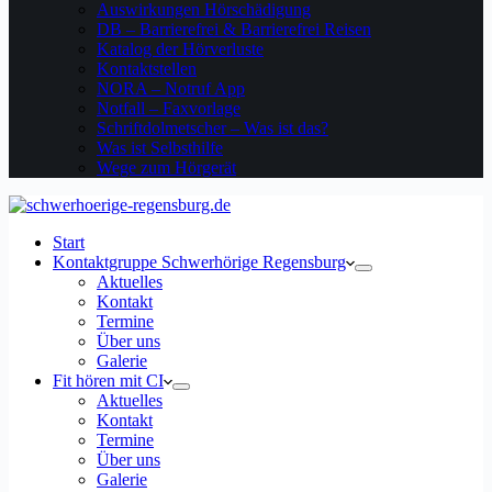
Auswirkungen Hörschädigung
DB – Barrierefrei & Barrierefrei Reisen
Katalog der Hörverluste
Kontaktstellen
NORA – Notruf App
Notfall – Faxvorlage
Schriftdolmetscher – Was ist das?
Was ist Selbsthilfe
Wege zum Hörgerät
Start
Kontaktgruppe Schwerhörige Regensburg
Aktuelles
Kontakt
Termine
Über uns
Galerie
Fit hören mit CI
Aktuelles
Kontakt
Termine
Über uns
Galerie