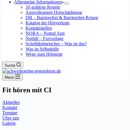
Allgemeine Informationen
10 goldene Regeln
Auswirkungen Hörschädigung
DB – Barrierefrei & Barrierefrei Reisen
Katalog der Hörverluste
Kontaktstellen
NORA – Notruf App
Notfall – Faxvorlage
Schriftdolmetscher – Was ist das?
Was ist Selbsthilfe
Wege zum Hörgerät
Suche
Menü
Fit hören mit CI
Aktuelles
Kontakt
Termine
Über uns
Galerie